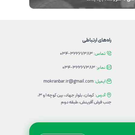
راه‌های ارتباطی
تماس:
034-32267383
نمابر:
034-32267383
ایمیل:
mokranbar.ir@gmail.com
آدرس:
کرمان، بلوار جهاد، بین کوچه 1 و 3،
جنب فرش آفرینش، طبقه دوم