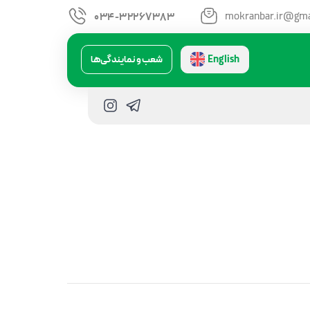
mokranbar.ir@gma
034-32267383
English
شعب و نمایندگی‌ها