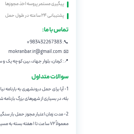
پیگیری مستمر پروسه اخذ مجوزها
پشتیبانی ۲۴ ساعته در طول حمل
تماس با ما:
📞: 983432267383+
📧: mokranbar.ir@gmail.com
📍: کرمان، بلوار جهاد، بین کوچه یک 
سوالات متداول
1- آیا برای حمل درونشهری به بارنامه نیاز است؟
بله، در بسیاری از شهرهای بزرگ بارنامه 
2- مدت زمان اعتبار مجوز حمل بار سنگین چقدر است؟
معمولاً ۷۲ ساعت تا ۱ هفته بسته به مسیر.