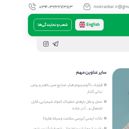
mokranbar.ir@gma
034-32267383
English
شعب و نمایندگی‌ها
سایر عناوین مهم
قرارداد با آلومینیوم هزار، صنایع مس باهنر و روغن
نباتی گلناز
حمل و نقل بارهای خطرناک (مواد شیمیایی، قابل
اشتعال و…) در جاده
نکات ایمنی (بررسی سلامت وسیله نقلیه)
بازدید از عملیات ساختمانی شعبه شرکت در شهر