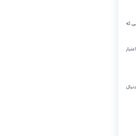
یی که
عتبار
دنبال