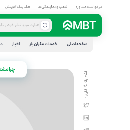
درخواست مشاوره
شعب و نمایندگی‌ها
هلدینگ آفرینش
صفحه اصلی
خدمات مکران بار
اخبار
مق
چرا مشت
اشتــراک گــذاری :