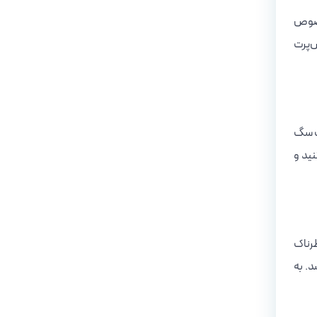
‌خصوص
س‌پرت
یک سگ
نید و
طرناک
د. به