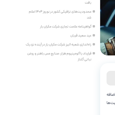
بافت
محدودیت‌های ترافیکی کشور در نوروز ۱۴۰۴ اعلام
شد
گواهینامه علامت تجاری شرکت مکران بار
عید سعید قربان
راه‌اندازی شعبه البرز شرکت مکران بار در آینده نزدیک
قرارداد با آلومینیوم هزار، صنایع مس باهنر و روغن
نباتی گلناز
اضافه
یت‌ها