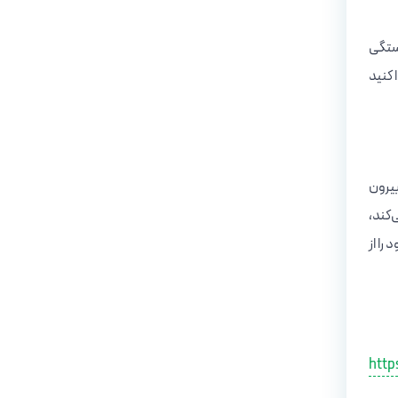
خستگی
 کنید
بیرون
‌کند،
را از
http