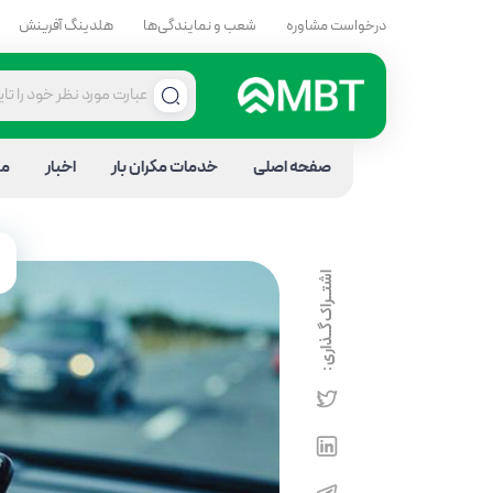
درخواست مشاوره
شعب و نمایندگی‌ها
هلدینگ آفرینش
صفحه اصلی
خدمات مکران بار
اخبار
مق
اشتــراک گــذاری :